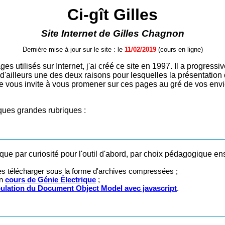
Ci-gît Gilles
Site Internet de Gilles Chagnon
Dernière mise à jour sur le site : le
11/02/2019
(cours en ligne)
es utilisés sur Internet, j'ai créé ce site en 1997. Il a progres
 d'ailleurs une des deux raisons pour lesquelles la présentation
 Je vous invite à vous promener sur ces pages au gré de vos envi
ques grandes rubriques :
ue par curiosité pour l'outil d'abord, par choix pédagogique ensu
les télécharger sous la forme d'archives compressées ;
un
cours de Génie Électrique
;
ulation du
Document Object Model
avec javascript
.