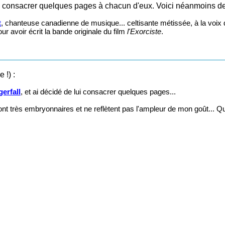
dé de consacrer quelques pages à chacun d'eux. Voici néanmoins d
t
, chanteuse canadienne de musique... celtisante métissée, à la voix 
ur avoir écrit la bande originale du film
l'Exorciste
.
 !) :
erfall
, et ai décidé de lui consacrer quelques pages...
 très embryonnaires et ne reflètent pas l'ampleur de mon goût... Qu'