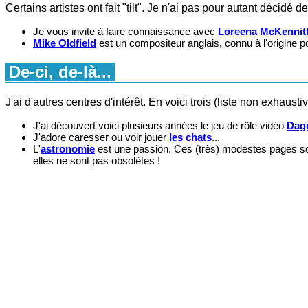
Certains artistes ont fait "tilt". Je n'ai pas pour autant déci
Je vous invite à faire connaissance avec
Loreena McKennit
Mike Oldfield
est un compositeur anglais, connu à l'origine po
De-ci, de-là...
J'ai d'autres centres d'intérêt. En voici trois (liste non exhaustive
J'ai découvert voici plusieurs années le jeu de rôle vidéo
Dagg
J'adore caresser ou voir jouer
les chats
...
L'
astronomie
est une passion. Ces (très) modestes pages sont
elles ne sont pas obsolètes !