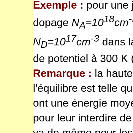
Exemple :
pour une j
18
-
dopage
N
=10
cm
A
17
-3
N
=10
cm
dans la
D
de potentiel à 300 K 
Remarque :
la haute
l'équilibre est telle 
ont une énergie moye
pour leur interdire de
va de même pour les 