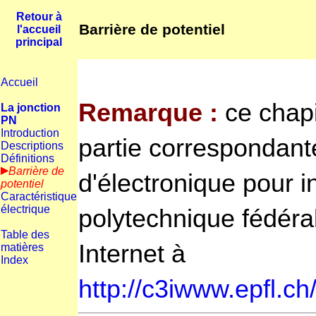
Retour à
Barrière de potentiel
l'accueil
principal
Accueil
Remarque :
ce chapi
La jonction
PN
Introduction
partie correspondan
Descriptions
Définitions
Barrière de
d'électronique pour i
potentiel
Caractéristique
électrique
polytechnique fédéra
Table des
Internet à
matières
Index
http://c3iwww.epfl.ch