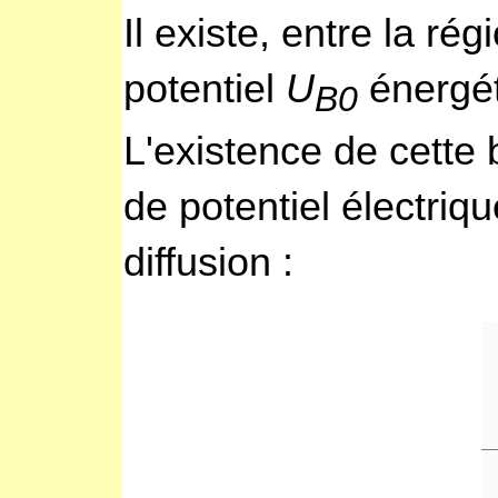
Il existe, entre la ré
potentiel
U
énergét
B0
L'existence de cette 
de potentiel électriq
diffusion :