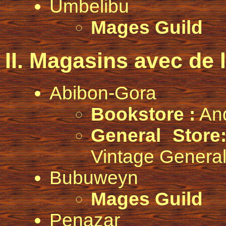
Umbelibu
Mages Guild
II. Magasins avec de
Abibon-Gora
Bookstore :
And
General Store
Vintage General
Bubuweyn
Mages Guild
Penazar