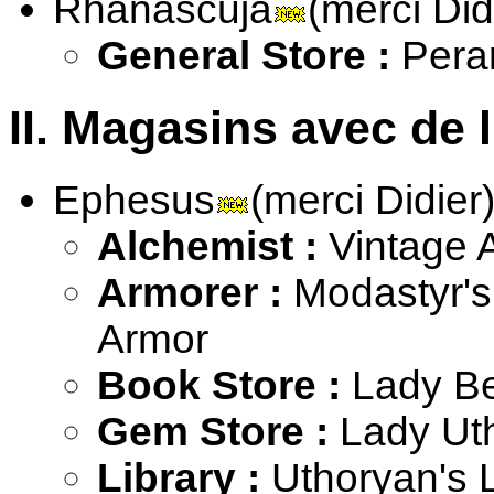
Rhanascuja
(merci Did
General Store :
Perar
II. Magasins avec de 
Ephesus
(merci Didier
Alchemist :
Vintage A
Armorer :
Modastyr's
Armor
Book Store :
Lady Be
Gem Store :
Lady Uth
Library :
Uthoryan's L