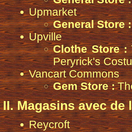
Upmarket
General Store :
Upville
Clothe Store :
Peryrick's Cos
Vancart Commons
Gem Store :
The
II. Magasins avec de 
Reycroft