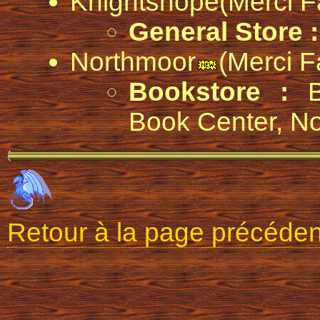
Knightshope
(Merci F
General Store :
Northmoor
(Merci F
Bookstore :
Ba
Book Center, N
Retour à la page précéde