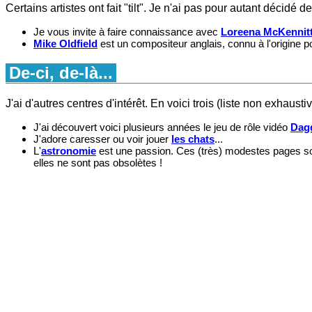
Certains artistes ont fait "tilt". Je n'ai pas pour autant déci
Je vous invite à faire connaissance avec
Loreena McKennit
Mike Oldfield
est un compositeur anglais, connu à l'origine po
De-ci, de-là...
J'ai d'autres centres d'intérêt. En voici trois (liste non exhaustive
J'ai découvert voici plusieurs années le jeu de rôle vidéo
Dagg
J'adore caresser ou voir jouer
les chats
...
L'
astronomie
est une passion. Ces (très) modestes pages sont
elles ne sont pas obsolètes !