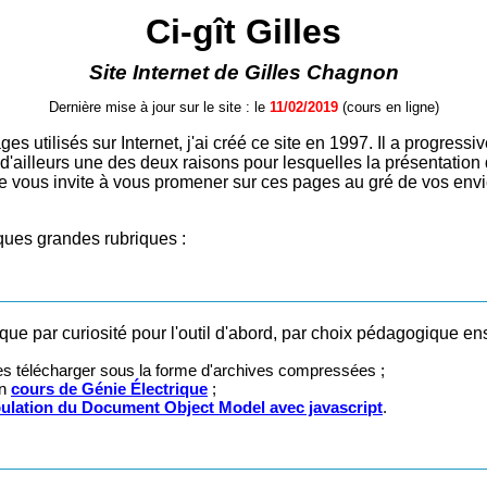
Ci-gît Gilles
Site Internet de Gilles Chagnon
Dernière mise à jour sur le site : le
11/02/2019
(cours en ligne)
es utilisés sur Internet, j'ai créé ce site en 1997. Il a progres
 d'ailleurs une des deux raisons pour lesquelles la présentation
 Je vous invite à vous promener sur ces pages au gré de vos envi
ques grandes rubriques :
ue par curiosité pour l'outil d'abord, par choix pédagogique ensu
les télécharger sous la forme d'archives compressées ;
un
cours de Génie Électrique
;
ulation du
Document Object Model
avec javascript
.