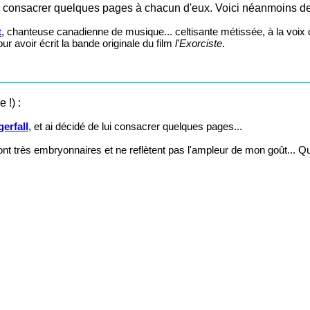
dé de consacrer quelques pages à chacun d'eux. Voici néanmoins d
t
, chanteuse canadienne de musique... celtisante métissée, à la voix 
ur avoir écrit la bande originale du film
l'Exorciste
.
 !) :
erfall
, et ai décidé de lui consacrer quelques pages...
 très embryonnaires et ne reflètent pas l'ampleur de mon goût... Qu'