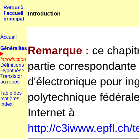
Retour à
Introduction
l'accueil
principal
Accueil
Remarque :
ce chapitr
Généralités
Introduction
partie correspondante
Définitions
Hypothèse
Transistor
d'électronique pour in
au repos
Table des
polytechnique fédéral
matières
Index
Internet à
http://c3iwww.epfl.ch/