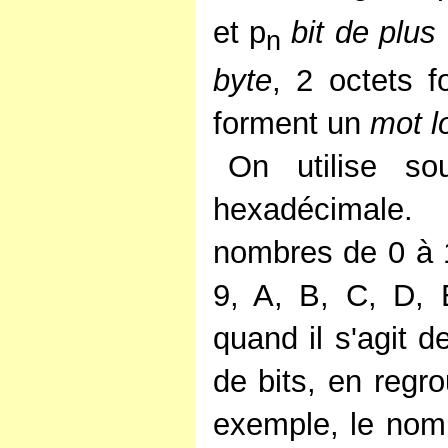
et p
bit de plus 
n
byte
, 2 octets 
forment un
mot l
On utilise so
hexadécimale.
nombres de 0 à 15
9, A, B, C, D, E
quand il s'agit 
de bits, en regr
exemple, le nom