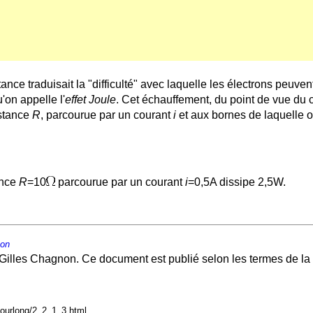
tance traduisait la "difficulté" avec laquelle les électrons peuve
'on appelle l'
effet Joule
. Cet échauffement, du point de vue du ci
istance
R
, parcourue par un courant
i
et aux bornes de laquelle 
ance
R
=10
parcourue par un courant
i
=0,5A dissipe 2,5W.
non
Gilles Chagnon. Ce document est publié selon les termes de la
courlong/2_2_1_3.html