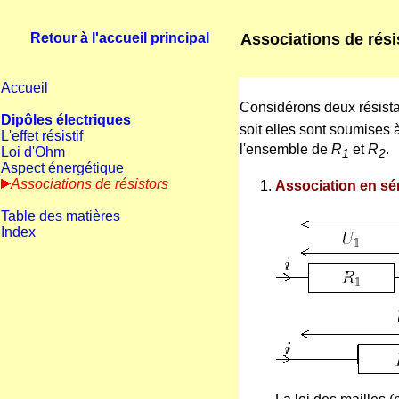
Associations de rési
Retour à l'accueil principal
Accueil
Considérons deux résis
Dipôles électriques
soit elles sont soumises 
L'effet résistif
l'ensemble de
R
et
R
.
Loi d'Ohm
1
2
Aspect énergétique
Associations de résistors
Association en sér
Table des matières
Index