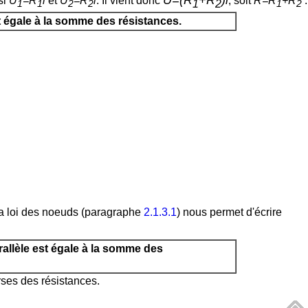
si
U
=R
i
et
U
=R
i
. Il vient donc
, soit
R=R
+R
:
1
2
1
1
2
2
1
2
t égale à la somme des résistances.
La loi des noeuds (paragraphe
2.1.3.1
) nous permet d'écrire
llèle est égale à la somme des
rses des résistances.