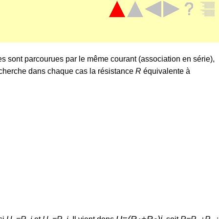
les sont parcourues par le même courant (association en série),
n cherche dans chaque cas la résistance
R
équivalente à
U=(R
+R
)i