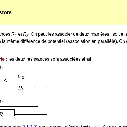
stors
tances
R
et
R
. On peut les associer de deux manières : soit el
1
2
à la même différence de potentiel (association en parallèle). O
ie ;
les deux résistances sont associées ainsi :