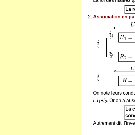
La loi des mailles 
La r
Association en par
On note leurs cond
i=i
+i
. Or on a aus
1
2
La c
con
Autrement dit, l'in