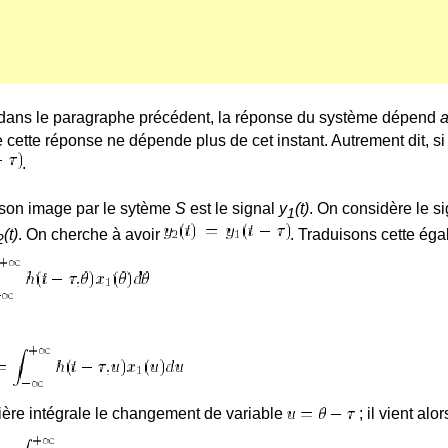
 dans le paragraphe précédent, la réponse du système dépend
a
ue cette réponse ne dépende plus de cet instant. Autrement dit, s
.
 son image par le sytème
S
est le signal
y
(t)
. On considère le s
1
(t)
. On cherche à avoir
. Traduisons cette égal
2
ière intégrale le changement de variable
; il vient alor