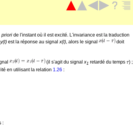
 priori
de l'instant où il est excité. L'invariance est la traduction
i
y(t)
est la réponse au signal
x(t)
, alors le signal
doit
ignal
(il s'agit du signal
x
retardé du temps
) ;
1
ité en utilisant la relation
1.26
:
s :