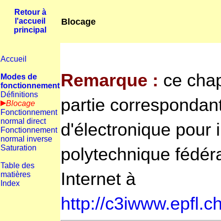
Retour à
Blocage
l'accueil
principal
Accueil
Remarque :
ce chapi
Modes de
fonctionnement
Définitions
partie correspondan
Blocage
Fonctionnement
normal direct
d'électronique pour 
Fonctionnement
normal inverse
Saturation
polytechnique fédér
Table des
Internet à
matières
Index
http://c3iwww.epfl.c