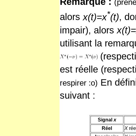
Remarque :
(prene
*
alors
x(t)=x
(t)
, d
impair), alors
x(t)=
utilisant la rema
(respec
est réelle (respec
En défini
respirer :o)
suivant :
Signal
x
Réel
X
rée