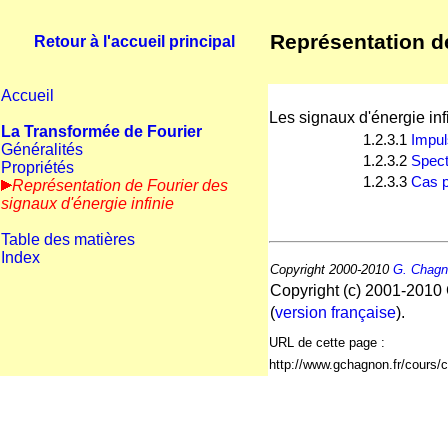
Représentation de
Retour à l'accueil principal
Accueil
Les signaux d'énergie inf
La Transformée de Fourier
1.2.3.1
Impul
Généralités
1.2.3.2
Spect
Propriétés
1.2.3.3
Cas p
Représentation de Fourier des
signaux d'énergie infinie
Table des matières
Index
Copyright 2000-2010
G. Chag
Copyright (c) 2001-2010 
(
version française
).
URL de cette page :
http://www.gchagnon.fr/cours/